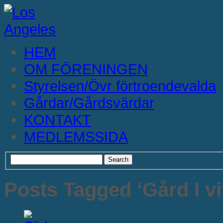
HEM
OM FÖRENINGEN
Styrelsen/Övr förtroendevalda
Gårdar/Gårdsvärdar
KONTAKT
MEDLEMSSIDA
Posts Tagged ‘Gård I vi