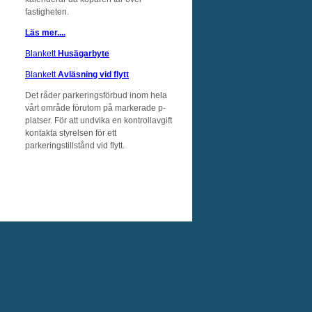
fastigheten.
Läs mer....
Blankett
Husägarbyte
Blankett
Avläsning vid flytt
Det råder parkeringsförbud inom hela
vårt område förutom på markerade p-
platser. För att undvika en kontrollavgift
kontakta styrelsen för ett
parkeringstillstånd vid flytt.