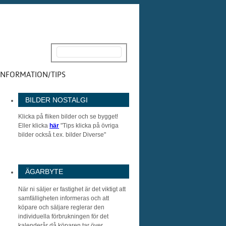
INFORMATION/TIPS
BILDER NOSTALGI
Klicka på fliken bilder och se bygget!
Eller klicka
här
"Tips klicka på övriga
bilder också t.ex. bilder Diverse"
ÄGARBYTE
När ni säljer er fastighet är det viktigt att
samfälligheten informeras och att
köpare och säljare reglerar den
individuella förbrukningen för det
kalenderår då köparen tar över