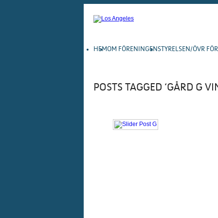
HEM
OM FÖRENINGEN
STYRELSEN/ÖVR FÖ
POSTS TAGGED ‘GÅRD G VI