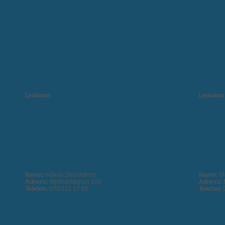
Ledamot
Ledamot
Namn:
Håkan Svärdström
Namn:
M
Adress:
Mjölnartäppan 106
Adress:
Telefon:
070 211 17 61
Telefon: