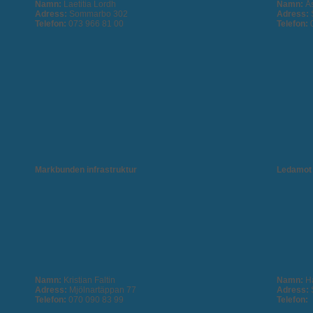
Namn:
Laetitia Lordh
Namn:
Å
Adress:
Sommarbo 302
Adress:
Telefon:
073 966 81 00
Telefon:
Markbunden infrastruktur
Ledamot
Namn:
Kristian Faltin
Namn:
H
Adress:
Mjölnartäppan 77
Adress:
Telefon:
070 090 83 99
Telefon: