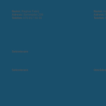
Namn:
Ragnar Faleij
Namn:
H
Adress:
Sommarbo 206
Adress:
Telefon:
070 817 50 30
Telefon:
Sekreterare
Sekreterare
Områdes