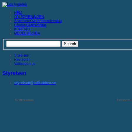
HEM
OM FÖRENINGEN
Styrelsen/Övr förtroendevalda
Gårdar/Gårdsvärdar
KONTAKT
MEDLEMSSIDA
Styrelsen
Revisorer
Valberedning
Styrelsen
​styrelsen@tallkobben.se
Ordförande
Ekonomi 